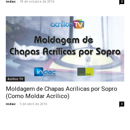
indac
-
18 de octubre de 2016
0
Acrílico TV
Moldagem de Chapas Acrílicas por Sopro
(Como Moldar Acrílico)
indac
-
5 de abril de 2016
0