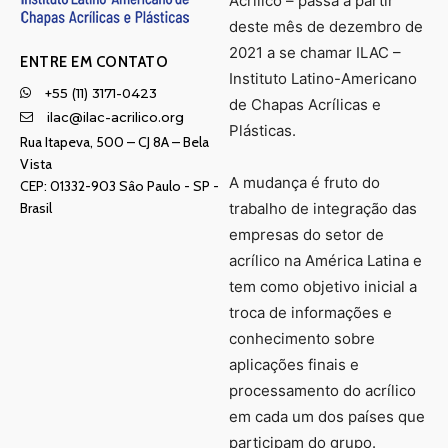
Acrílico – passa a partir
deste mês de dezembro de
2021 a se chamar ILAC –
ENTRE EM CONTATO
Instituto Latino-Americano
+55 (11) 3171-0423
de Chapas Acrílicas e
ilac@ilac-acrilico.org
Plásticas.
Rua Itapeva, 500 – CJ 8A – Bela
Vista
A mudança é fruto do
CEP: 01332-903 Sâo Paulo - SP -
Brasil
trabalho de integração das
empresas do setor de
acrílico na América Latina e
tem como objetivo inicial a
troca de informações e
conhecimento sobre
aplicações finais e
processamento do acrílico
em cada um dos países que
participam do grupo.