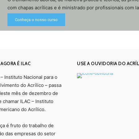
com chapas acrílicas e é ministrado por profissionais com la
Conheça o nosso curso
 AGORA É ILAC
USE A OUVIDORIA DO ACRÍ
– Instituto Nacional para o
vimento do Acrílico – passa
 deste mês de dezembro de
e chamar ILAC – Instituto
mericano do Acrílico.
a é fruto do trabalho de
ão das empresas do setor