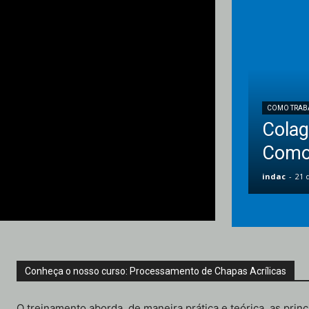
COMO TRAB
Colag
Como 
indac
-
21 
Conheça o nosso curso: Processamento de Chapas Acrílicas
O treinamento aborda, de maneira prática e teórica, as prin