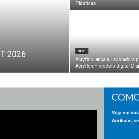
Plásticas
NT 2026
NEWS
Acryflon lança a Lapidadora pa
Acryflon – modelo digital D
COMO
Veja em nos
Acrílicas, s