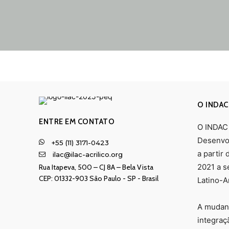
O INDAC
ENTRE EM CONTATO
O INDAC 
Desenvol
+55 (11) 3171-0423
a partir
ilac@ilac-acrilico.org
2021 a s
Rua Itapeva, 500 – CJ 8A – Bela Vista
CEP: 01332-903 Sâo Paulo - SP - Brasil
Latino-A
A mudanç
integraç