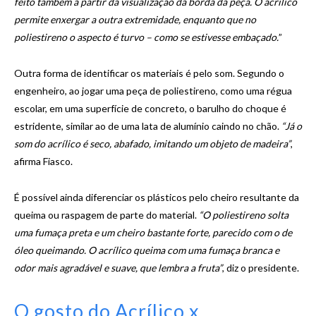
feito também a partir da visualização da borda da peça. O acrílico
permite enxergar a outra extremidade, enquanto que no
poliestireno o aspecto é turvo – como se estivesse embaçado.
”
Outra forma de identificar os materiais é pelo som. Segundo o
engenheiro, ao jogar uma peça de poliestireno, como uma régua
escolar, em uma superfície de concreto, o barulho do choque é
estridente, similar ao de uma lata de alumínio caindo no chão.
“Já o
som do acrílico é seco, abafado, imitando um objeto de madeira”
,
afirma Fiasco.
É possível ainda diferenciar os plásticos pelo cheiro resultante da
queima ou raspagem de parte do material.
“O poliestireno solta
uma fumaça preta e um cheiro bastante forte, parecido com o de
óleo queimando. O acrílico queima com uma fumaça branca e
odor mais agradável e suave, que lembra a fruta”
, diz o presidente.
O gosto do Acrílico x