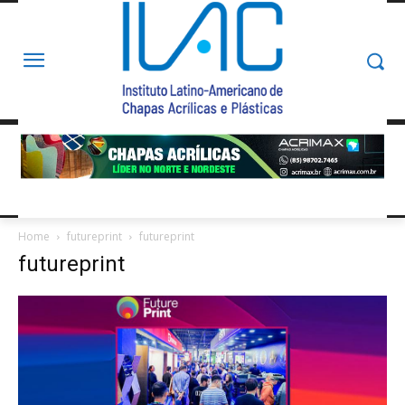
Home
futureprint
futureprint
futureprint