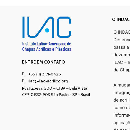
O INDAC
O INDAC 
Desenvo
passa a
dezembr
ENTRE EM CONTATO
ILAC – 
de Chapa
+55 (11) 3171-0423
ilac@ilac-acrilico.org
A mudan
Rua Itapeva, 500 – CJ 8A – Bela Vista
integra
CEP: 01332-903 Sâo Paulo - SP - Brasil
de acríl
como obj
informa
aplicaç