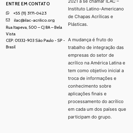
2021 a se chamar ILAC –
ENTRE EM CONTATO
Instituto Latino-Americano
+55 (11) 3171-0423
de Chapas Acrílicas e
ilac@ilac-acrilico.org
Plásticas.
Rua Itapeva, 500 – CJ 8A – Bela
Vista
A mudança é fruto do
CEP: 01332-903 Sâo Paulo - SP -
Brasil
trabalho de integração das
empresas do setor de
acrílico na América Latina e
tem como objetivo inicial a
troca de informações e
conhecimento sobre
aplicações finais e
processamento do acrílico
em cada um dos países que
participam do grupo.