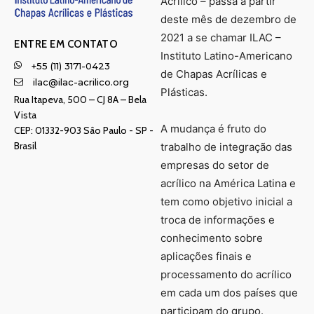
Acrílico – passa a partir
deste mês de dezembro de
2021 a se chamar ILAC –
ENTRE EM CONTATO
Instituto Latino-Americano
+55 (11) 3171-0423
de Chapas Acrílicas e
ilac@ilac-acrilico.org
Plásticas.
Rua Itapeva, 500 – CJ 8A – Bela
Vista
A mudança é fruto do
CEP: 01332-903 Sâo Paulo - SP -
Brasil
trabalho de integração das
empresas do setor de
acrílico na América Latina e
tem como objetivo inicial a
troca de informações e
conhecimento sobre
aplicações finais e
processamento do acrílico
em cada um dos países que
participam do grupo.