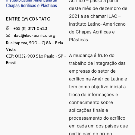
Acrílico – passa a partir
deste mês de dezembro de
2021 a se chamar ILAC –
ENTRE EM CONTATO
Instituto Latino-Americano
+55 (11) 3171-0423
de Chapas Acrílicas e
ilac@ilac-acrilico.org
Plásticas.
Rua Itapeva, 500 – CJ 8A – Bela
Vista
A mudança é fruto do
CEP: 01332-903 Sâo Paulo - SP -
Brasil
trabalho de integração das
empresas do setor de
acrílico na América Latina e
tem como objetivo inicial a
troca de informações e
conhecimento sobre
aplicações finais e
processamento do acrílico
em cada um dos países que
participam do grupo.