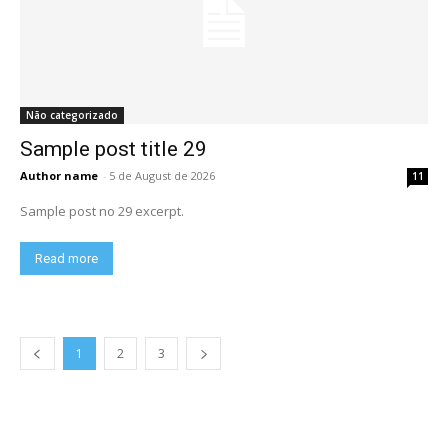
Não categorizado
Sample post title 29
Author name
-
5 de August de 2026
11
Sample post no 29 excerpt.
Read more
1
2
3