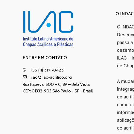
O INDAC
O INDAC 
Desenvo
passa a
dezembr
ENTRE EM CONTATO
ILAC – 
de Chapa
+55 (11) 3171-0423
ilac@ilac-acrilico.org
A mudan
Rua Itapeva, 500 – CJ 8A – Bela Vista
integra
CEP: 01332-903 Sâo Paulo - SP - Brasil
de acríl
como obj
informa
aplicaç
do acrí