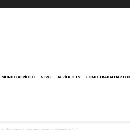
MUNDO ACRÍLICO
NEWS
ACRÍLICO TV
COMO TRABALHAR COM
destaque-home-empreender-setembro24-2