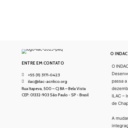
O INDAC
ENTRE EM CONTATO
O INDAC 
Desenvo
+55 (11) 3171-0423
passa a
ilac@ilac-acrilico.org
dezembr
Rua Itapeva, 500 – CJ 8A – Bela Vista
CEP: 01332-903 Sâo Paulo - SP - Brasil
ILAC – 
de Chapa
A mudan
integra