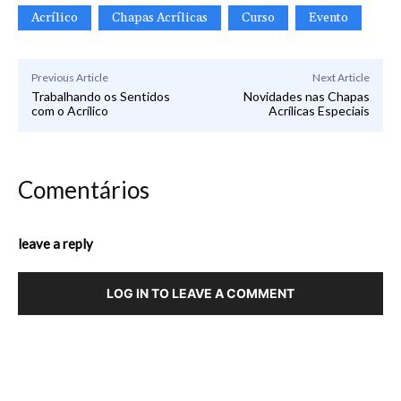
Acrílico
Chapas Acrílicas
Curso
Evento
Previous Article
Next Article
Trabalhando os Sentidos
Novidades nas Chapas
com o Acrílico
Acrílicas Especiais
Comentários
leave a reply
LOG IN TO LEAVE A COMMENT