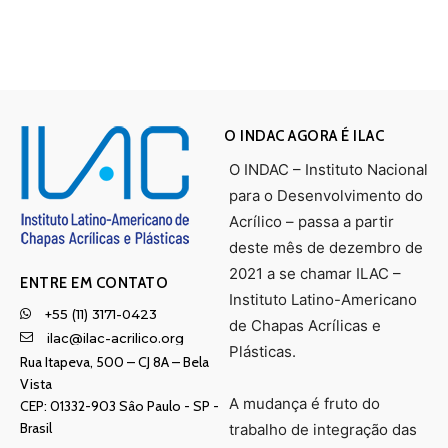
O INDAC AGORA É ILAC
O INDAC – Instituto Nacional
para o Desenvolvimento do
Acrílico – passa a partir
deste mês de dezembro de
2021 a se chamar ILAC –
ENTRE EM CONTATO
Instituto Latino-Americano
+55 (11) 3171-0423
de Chapas Acrílicas e
ilac@ilac-acrilico.org
Plásticas.
Rua Itapeva, 500 – CJ 8A – Bela
Vista
A mudança é fruto do
CEP: 01332-903 Sâo Paulo - SP -
Brasil
trabalho de integração das