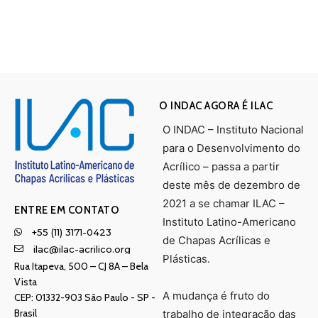
O INDAC AGORA É ILAC
O INDAC – Instituto Nacional
para o Desenvolvimento do
Acrílico – passa a partir
deste mês de dezembro de
2021 a se chamar ILAC –
ENTRE EM CONTATO
Instituto Latino-Americano
+55 (11) 3171-0423
de Chapas Acrílicas e
ilac@ilac-acrilico.org
Plásticas.
Rua Itapeva, 500 – CJ 8A – Bela
Vista
A mudança é fruto do
CEP: 01332-903 Sâo Paulo - SP -
Brasil
trabalho de integração das