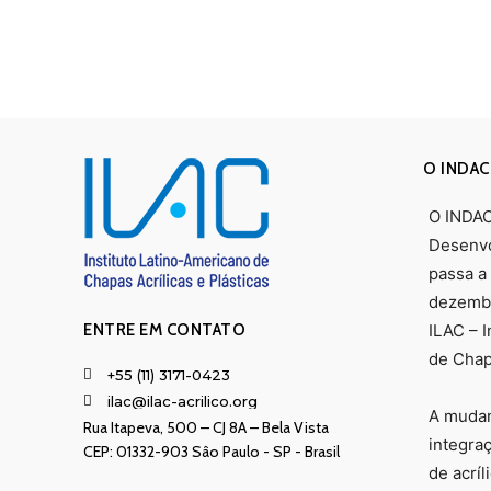
O INDAC
O INDAC 
Desenvo
passa a
dezembr
ENTRE EM CONTATO
ILAC – 
de Chapa
+55 (11) 3171-0423
ilac@ilac-acrilico.org
A mudan
Rua Itapeva, 500 – CJ 8A – Bela Vista
integra
CEP: 01332-903 Sâo Paulo - SP - Brasil
de acríl