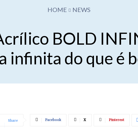
HOME
NEWS
 Acrílico BOLD INF
a infinita do que é 
Facebook
X
Pinterest
Share