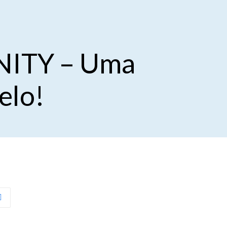
INITY – Uma
belo!