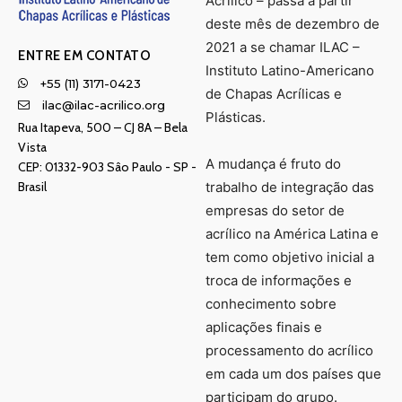
Acrílico – passa a partir
deste mês de dezembro de
2021 a se chamar ILAC –
ENTRE EM CONTATO
Instituto Latino-Americano
+55 (11) 3171-0423
de Chapas Acrílicas e
ilac@ilac-acrilico.org
Plásticas.
Rua Itapeva, 500 – CJ 8A – Bela
Vista
A mudança é fruto do
CEP: 01332-903 Sâo Paulo - SP -
Brasil
trabalho de integração das
empresas do setor de
acrílico na América Latina e
tem como objetivo inicial a
troca de informações e
conhecimento sobre
aplicações finais e
processamento do acrílico
em cada um dos países que
participam do grupo.