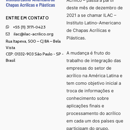
Acrílico – passa a partir
deste mês de dezembro de
2021 a se chamar ILAC –
ENTRE EM CONTATO
Instituto Latino-Americano
+55 (11) 3171-0423
de Chapas Acrílicas e
ilac@ilac-acrilico.org
Plásticas.
Rua Itapeva, 500 – CJ 8A – Bela
Vista
A mudança é fruto do
CEP: 01332-903 Sâo Paulo - SP -
Brasil
trabalho de integração das
empresas do setor de
acrílico na América Latina e
tem como objetivo inicial a
troca de informações e
conhecimento sobre
aplicações finais e
processamento do acrílico
em cada um dos países que
participam do grupo.