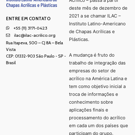
Acrílico – passa a partir
deste mês de dezembro de
2021 a se chamar ILAC –
ENTRE EM CONTATO
Instituto Latino-Americano
+55 (11) 3171-0423
de Chapas Acrílicas e
ilac@ilac-acrilico.org
Plásticas.
Rua Itapeva, 500 – CJ 8A – Bela
Vista
A mudança é fruto do
CEP: 01332-903 Sâo Paulo - SP -
Brasil
trabalho de integração das
empresas do setor de
acrílico na América Latina e
tem como objetivo inicial a
troca de informações e
conhecimento sobre
aplicações finais e
processamento do acrílico
em cada um dos países que
participam do grupo.