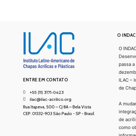
O INDAC
O INDAC 
Desenvo
passa a
dezembr
ENTRE EM CONTATO
ILAC – 
de Chapa
+55 (11) 3171-0423
ilac@ilac-acrilico.org
A mudan
Rua Itapeva, 500 – CJ 8A – Bela Vista
integra
CEP: 01332-903 Sâo Paulo - SP - Brasil
de acríl
como obj
informa