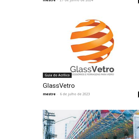
Guia do Acrílico
GlassVetro
mestre
-
6 de julho de 2023