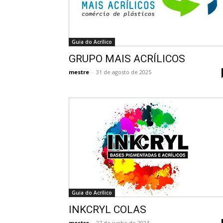
Guia do Acrílico
GRUPO MAIS ACRÍLICOS
mestre
-
31 de agosto de 2025
Guia do Acrílico
INKCRYL COLAS
mestre
-
27 de junho de 2024