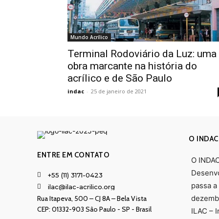
Mundo Acrílico
Terminal Rodoviário da Luz: uma
obra marcante na história do
acrílico e de São Paulo
indac
-
25 de janeiro de 2021
O INDAC
ENTRE EM CONTATO
O INDAC 
Desenvo
+55 (11) 3171-0423
passa a
ilac@ilac-acrilico.org
dezembr
Rua Itapeva, 500 – CJ 8A – Bela Vista
CEP: 01332-903 Sâo Paulo - SP - Brasil
ILAC – 