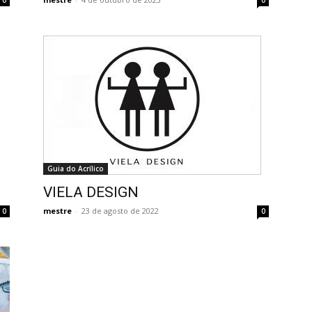
0
0
Guia do Acrílico
VIELA DESIGN
mestre
-
23 de agosto de 2022
0
0