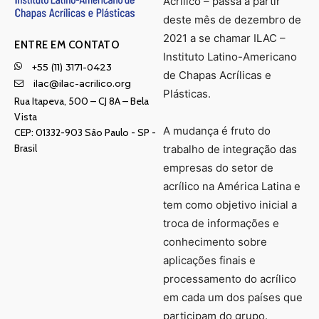
Acrílico – passa a partir
deste mês de dezembro de
2021 a se chamar ILAC –
ENTRE EM CONTATO
Instituto Latino-Americano
+55 (11) 3171-0423
de Chapas Acrílicas e
ilac@ilac-acrilico.org
Plásticas.
Rua Itapeva, 500 – CJ 8A – Bela
Vista
A mudança é fruto do
CEP: 01332-903 Sâo Paulo - SP -
Brasil
trabalho de integração das
empresas do setor de
acrílico na América Latina e
tem como objetivo inicial a
troca de informações e
conhecimento sobre
aplicações finais e
processamento do acrílico
em cada um dos países que
participam do grupo.