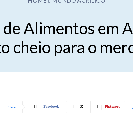
HOME
MUNDO ACRÍLICO
 de Alimentos em A
to cheio para o mer
Facebook
X
Pinterest
Share